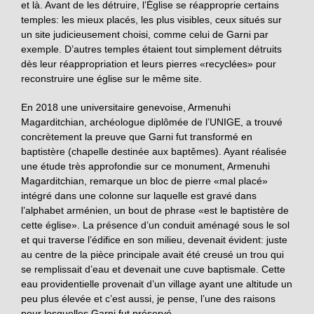
et là. Avant de les détruire, l’Église se réapproprie certains
temples: les mieux placés, les plus visibles, ceux situés sur
un site judicieusement choisi, comme celui de Garni par
exemple. D’autres temples étaient tout simplement détruits
dès leur réappropriation et leurs pierres «recyclées» pour
reconstruire une église sur le même site.
En 2018 une universitaire genevoise, Armenuhi
Magarditchian, archéologue diplômée de l’UNIGE, a trouvé
concrètement la preuve que Garni fut transformé en
baptistère (chapelle destinée aux baptêmes). Ayant réalisée
une étude très approfondie sur ce monument, Armenuhi
Magarditchian, remarque un bloc de pierre «mal placé»
intégré dans une colonne sur laquelle est gravé dans
l’alphabet arménien, un bout de phrase «est le baptistère de
cette église». La présence d’un conduit aménagé sous le sol
et qui traverse l’édifice en son milieu, devenait évident: juste
au centre de la pièce principale avait été creusé un trou qui
se remplissait d’eau et devenait une cuve baptismale. Cette
eau providentielle provenait d’un village ayant une altitude un
peu plus élevée et c’est aussi, je pense, l’une des raisons
pour lesquelles Garni fut préservé.