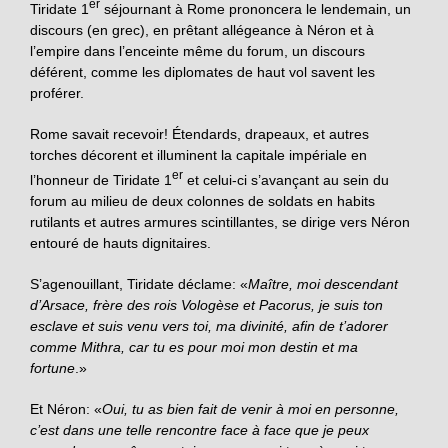
er
Tiridate 1
séjournant à Rome prononcera le lendemain, un
discours (en grec), en prêtant allégeance à Néron et à
l’empire dans l’enceinte même du forum, un discours
déférent, comme les diplomates de haut vol savent les
proférer.
Rome savait recevoir! Étendards, drapeaux, et autres
torches décorent et illuminent la capitale impériale en
er
l’honneur de Tiridate 1
et celui-ci s’avançant au sein du
forum au milieu de deux colonnes de soldats en habits
rutilants et autres armures scintillantes, se dirige vers Néron
entouré de hauts dignitaires.
S’agenouillant, Tiridate déclame: «
Maître, moi descendant
d’Arsace, frère des rois Vologèse et Pacorus, je suis ton
esclave et suis venu vers toi, ma divinité, afin de t’adorer
comme Mithra, car tu es pour moi mon destin et ma
fortune
.»
Et Néron: «
Oui, tu as bien fait de venir à moi en personne,
c’est dans une telle rencontre face à face que je peux