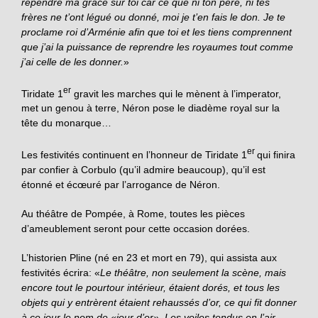
rependre ma grâce sur toi car ce que ni ton père, ni tes
frères ne t’ont légué ou donné, moi je t’en fais le don. Je te
proclame roi d’Arménie afin que toi et les tiens comprennent
que j’ai la puissance de reprendre les royaumes tout comme
j’ai celle de les donner.
»
er
Tiridate 1
gravit les marches qui le mènent à l’imperator,
met un genou à terre, Néron pose le diadème royal sur la
tête du monarque…
er
Les festivités continuent en l’honneur de Tiridate 1
qui finira
par confier à Corbulo (qu’il admire beaucoup), qu’il est
étonné et écœuré par l’arrogance de Néron.
Au théâtre de Pompée, à Rome, toutes les pièces
d’ameublement seront pour cette occasion dorées.
L’historien Pline (né en 23 et mort en 79), qui assista aux
festivités écrira: «
Le théâtre, non seulement la scène, mais
encore tout le pourtour intérieur, étaient dorés, et tous les
objets qui y entrèrent étaient rehaussés d’or, ce qui fit donner
à ce jour le nom de «jour d’or». Les voiles tendus en l’air