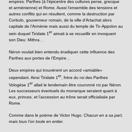
empires: Parthes (à l’épicentre des cultures perse, grecque
et arménienne) et Rome. Aussi l’ensemble des tensions et
autres conflits qui en résultent, comme la destruction par
Corbulo, gouverneur romain, de la ville d’Artachat alors
capitale de l’Arménie mais aussi du temple de Tir-Appolon au
er
sein duquel Tiridate 1
aimait à se recueillir en invoquant
son Dieu: Mithra…
Néron voulait bien entendu éradiquer cette influence des
Parthes aux portes de l’Empire…
Deux empires qui trouvèrent un accord «amiable»
er
cependant. Ainsi Tiridate 1
, frère du roi des Parthes
er
Vologèse 1
allait le lendemain être couronné roi par Néron.
Les successeurs éventuels du monarque seraient quant à
eux, princes, et l’accession au trône serait officialisée par
Rome.
Comme dans le poème de Victor Hugo:
Chacun en a sa part,
mais tous l’on toute en entier.