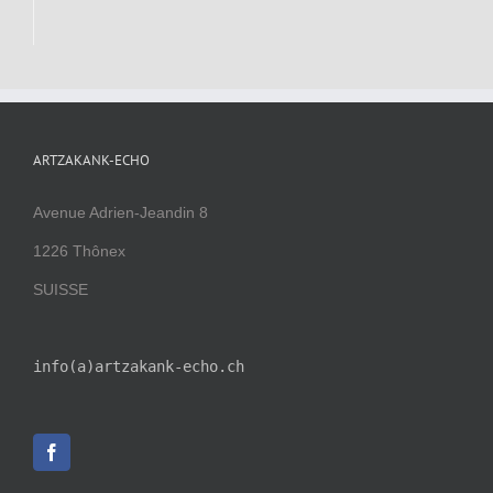
ARTZAKANK-ECHO
Avenue Adrien-Jeandin 8
1226 Thônex
SUISSE
info(a)artzakank-echo.ch