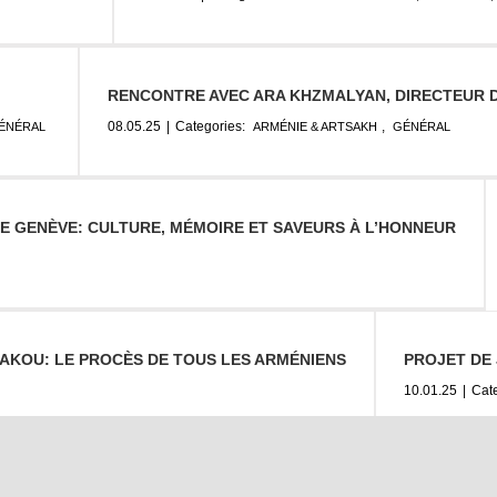
RENCONTRE AVEC ARA KHZMALYAN, DIRECTEUR
08.05.25
|
Categories:
,
ÉNÉRAL
ARMÉNIE & ARTSAKH
GÉNÉRAL
DE GENÈVE: CULTURE, MÉMOIRE ET SAVEURS À L’HONNEUR
BAKOU: LE PROCÈS DE TOUS LES ARMÉNIENS
PROJET DE
10.01.25
|
Cat
able à Genève
NETWORKARMENIA.CH POUR COMBLER UNE