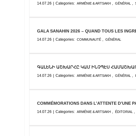
14.07.26
|
Categories:
,
,
ARMÉNIE & ARTSAKH
GÉNÉRAL
GALA SANAHIN 2026 – QUAND TOUS LES INGR
14.07.26
|
Categories:
,
COMMUNAUTÉ
GÉNÉRAL
ԳԱԼԵՆԻ ԱՇԽԱՐՀԸ ԿԱՄ ԻՆՉՊԷՍ ՀԱՄԱՇԽԱ
14.07.26
|
Categories:
,
,
ARMÉNIE & ARTSAKH
GÉNÉRAL
COMMÉMORATIONS DANS L’ATTENTE D’UNE PA
14.07.26
|
Categories:
,
,
ARMÉNIE & ARTSAKH
ÉDITORIAL