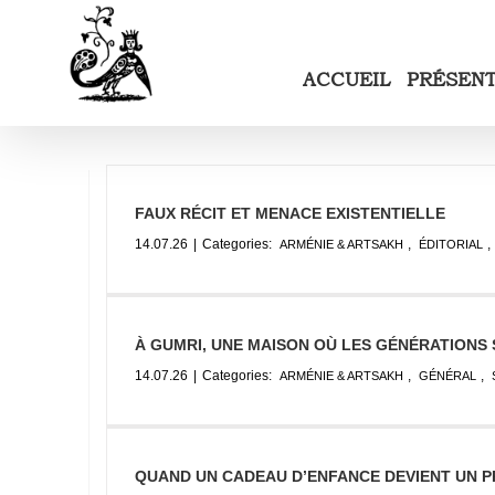
Passer
au
contenu
ACCUEIL
PRÉSEN
FAUX RÉCIT ET MENACE EXISTENTIELLE
14.07.26
|
Categories:
,
,
ARMÉNIE & ARTSAKH
ÉDITORIAL
À GUMRI, UNE MAISON OÙ LES GÉNÉRATIONS 
14.07.26
|
Categories:
,
,
ARMÉNIE & ARTSAKH
GÉNÉRAL
QUAND UN CADEAU D’ENFANCE DEVIENT UN PR