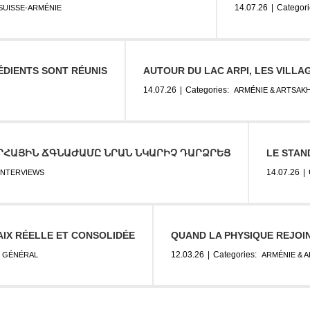
14.07.26
|
Categori
SUISSE-ARMÉNIE
ÉDIENTS SONT RÉUNIS
AUTOUR DU LAC ARPI, LES VILLA
14.07.26
|
Categories:
ARMÉNIE & ARTSAK
ՐՀԱՅԻՆ ՃԳՆԱԺԱՄԸ ՆՐԱՆ ՆԿԱՐԻՉ ԴԱՐՁՐԵՑ
LE STAN
14.07.26
|
INTERVIEWS
IX RÉELLE ET CONSOLIDÉE
QUAND LA PHYSIQUE REJOI
12.03.26
|
Categories:
GÉNÉRAL
ARMÉNIE & 