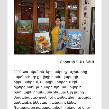
Տիրուհի ԳԱԼՍՏՅԱՆ
2020 թուականին, երբ ամբողջ աշխարհը
յայտնուել էր քովիդի համավարակի
ճիրաններում, մարդիկ փորձում էին
ելքերգտնել՝ յարմարուելու անսովոր ու
քաոսային իրականութեանը։ Այդ բարդ
ժամանակաշրջանում մասնագիտութեամբ
բանասէր, կենսաթոշակառու Լենա
Գալստյանը բացայայտեց իր ներսում մինչ