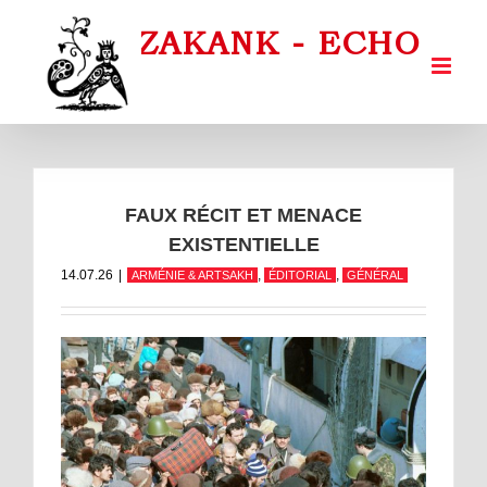
Passer
au
contenu
FAUX RÉCIT ET MENACE
EXISTENTIELLE
14.07.26
|
,
,
ARMÉNIE & ARTSAKH
ÉDITORIAL
GÉNÉRAL