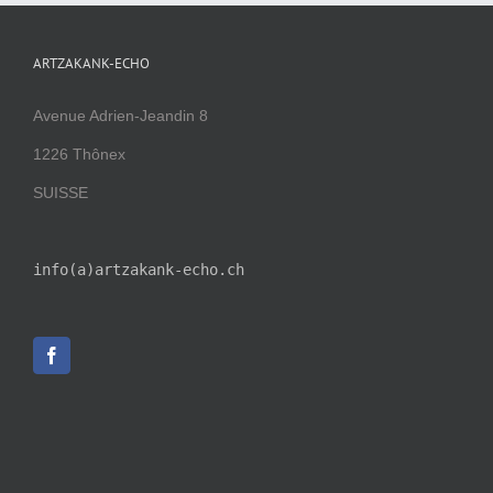
ARTZAKANK-ECHO
Avenue Adrien-Jeandin 8
1226 Thônex
SUISSE
info(a)artzakank-echo.ch