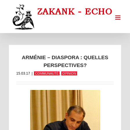
Passer
au
contenu
ARMÉNIE – DIASPORA : QUELLES
PERSPECTIVES?
15.03.17
|
,
COMMUNAUTÉ
OPINION