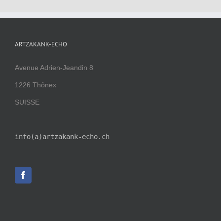
ARTZAKANK-ECHO
Avenue Adrien-Jeandin 8
1226 Thônex
SUISSE
info(a)artzakank-echo.ch