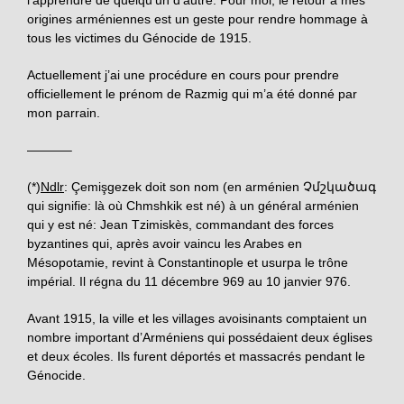
origines arméniennes est un geste pour rendre hommage à
tous les victimes du Génocide de 1915.
Actuellement j’ai une procédure en cours pour prendre
officiellement le prénom de Razmig qui m’a été donné par
mon parrain.
———–
(*)
Ndlr
: Çemişgezek doit son nom (en arménien Չմշկածագ
qui signifie: là où Chmshkik est né) à un général arménien
qui y est né:
Jean Tzimiskès
,
commandant des forces
byzantines qui, après avoir vaincu les Arabes en
Mésopotamie, revint à Constantinople et usurpa le trône
impérial. Il régna du 11 décembre 969 au 10 janvier 976.
Avant 1915, la ville et les villages avoisinants comptaient un
nombre important d’Arméniens qui possédaient deux églises
et deux écoles. Ils furent déportés et massacrés pendant le
Génocide.