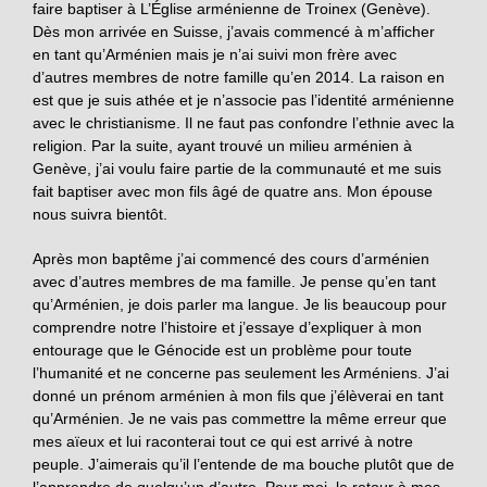
faire baptiser à L’Église arménienne de Troinex (Genève).
Dès mon arrivée en Suisse, j’avais commencé à m’afficher
en tant qu’Arménien mais je n’ai suivi mon frère avec
d’autres membres de notre famille qu’en 2014. La raison en
est que je suis athée et je n’associe pas l’identité arménienne
avec le christianisme. Il ne faut pas confondre l’ethnie avec la
religion. Par la suite, ayant trouvé un milieu arménien à
Genève, j’ai voulu faire partie de la communauté et me suis
fait baptiser avec mon fils âgé de quatre ans. Mon épouse
nous suivra bientôt.
Après mon baptême j’ai commencé des cours d’arménien
avec d’autres membres de ma famille. Je pense qu’en tant
qu’Arménien, je dois parler ma langue. Je lis beaucoup pour
comprendre notre l’histoire et j’essaye d’expliquer à mon
entourage que le Génocide est un problème pour toute
l’humanité et ne concerne pas seulement les Arméniens. J’ai
donné un prénom arménien à mon fils que j’élèverai en tant
qu’Arménien. Je ne vais pas commettre la même erreur que
mes aïeux et lui raconterai tout ce qui est arrivé à notre
peuple. J’aimerais qu’il l’entende de ma bouche plutôt que de
l’apprendre de quelqu’un d’autre. Pour moi, le retour à mes