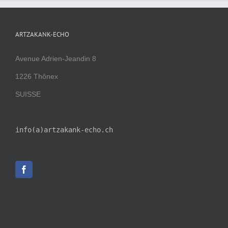
ARTZAKANK-ECHO
Avenue Adrien-Jeandin 8
1226 Thônex
SUISSE
info(a)artzakank-echo.ch