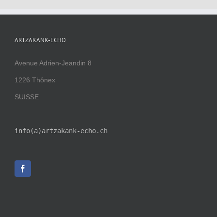
ARTZAKANK-ECHO
Avenue Adrien-Jeandin 8
1226 Thônex
SUISSE
info(a)artzakank-echo.ch