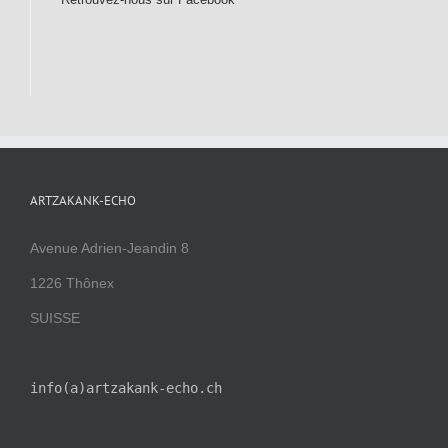
ARTZAKANK-ECHO
Avenue Adrien-Jeandin 8
1226 Thônex
SUISSE
info(a)artzakank-echo.ch