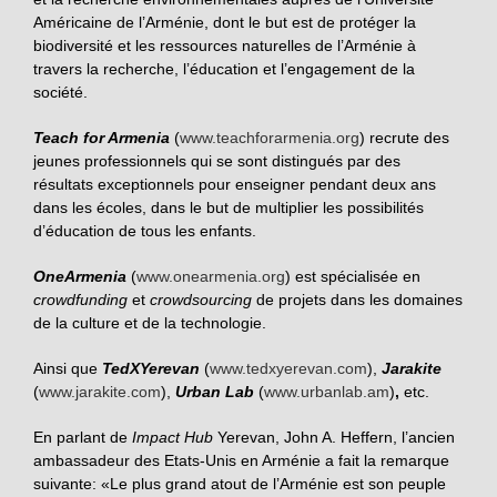
Américaine de l’Arménie, dont le but est de protéger la
biodiversité et les ressources naturelles de l’Arménie à
travers la recherche, l’éducation et l’engagement de la
société.
Teach for Armenia
(
www.teachforarmenia.org
) recrute des
jeunes professionnels qui se sont distingués par des
résultats exceptionnels pour enseigner pendant deux ans
dans les écoles, dans le but de multiplier les possibilités
d’éducation de tous les enfants.
OneArmenia
(
www.onearmenia.org
) est spécialisée en
crowdfunding
et
crowdsourcing
de projets dans les domaines
de la culture et de la technologie.
Ainsi que
TedXYerevan
(
www.tedxyerevan.com
),
Jarakite
(
www.jarakite.com
),
Urban Lab
(
www.urbanlab.am
)
,
etc.
En parlant de
Impact Hub
Yerevan, John A. Heffern, l’ancien
ambassadeur des Etats-Unis en Arménie a fait la remarque
suivante: «Le plus grand atout de l’Arménie est son peuple