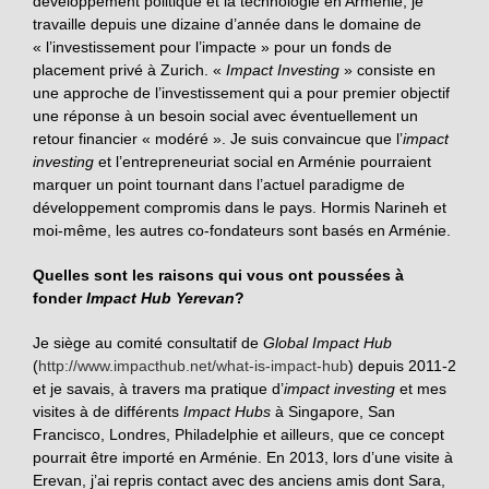
développement politique et la technologie en Arménie, je
travaille depuis une dizaine d’année dans le domaine de
« l’investissement pour l’impacte » pour un fonds de
placement privé à Zurich. «
Impact Investing
» consiste en
une approche de l’investissement qui a pour premier objectif
une réponse à un besoin social avec éventuellement un
retour financier « modéré ». Je suis convaincue que l’
impact
investing
et l’entrepreneuriat social en Arménie pourraient
marquer un point tournant dans l’actuel paradigme de
développement compromis dans le pays. Hormis Narineh et
moi-même, les autres co-fondateurs sont basés en Arménie.
Quelles sont les raisons qui vous ont poussées à
fonder
Impact Hub Yerevan
?
Je siège au comité consultatif de
Global Impact Hub
(
http://www.impacthub.net/what-is-impact-hub
) depuis 2011-2
et je savais, à travers ma pratique d’
impact investing
et mes
visites à de différents
Impact Hubs
à Singapore, San
Francisco, Londres, Philadelphie et ailleurs, que ce concept
pourrait être importé en Arménie. En 2013, lors d’une visite à
Erevan, j’ai repris contact avec des anciens amis dont Sara,