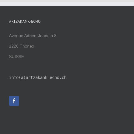
ARTZAKANK-ECHO
Avenue Adrien-Jeandin 8
1226 Thônex
SUISSE
info(a)artzakank-echo.ch