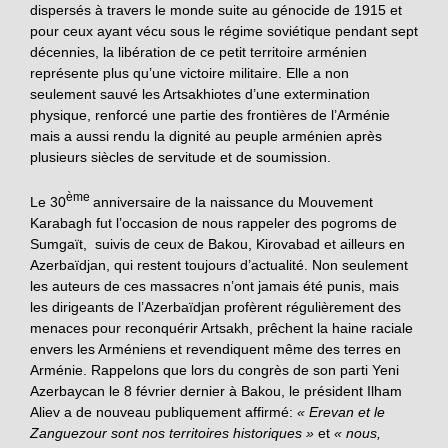
dispersés à travers le monde suite au génocide de 1915 et
pour ceux ayant vécu sous le régime soviétique pendant sept
décennies, la libération de ce petit territoire arménien
représente plus qu’une victoire militaire. Elle a non
seulement sauvé les Artsakhiotes d’une extermination
physique, renforcé une partie des frontières de l’Arménie
mais a aussi rendu la dignité au peuple arménien après
plusieurs siècles de servitude et de soumission.
ème
Le 30
anniversaire de la naissance du Mouvement
Karabagh fut l’occasion de nous rappeler des pogroms de
Sumgaït, suivis de ceux de Bakou, Kirovabad et ailleurs en
Azerbaïdjan, qui restent toujours d’actualité. Non seulement
les auteurs de ces massacres n’ont jamais été punis, mais
les dirigeants de l’Azerbaïdjan profèrent régulièrement des
menaces pour reconquérir Artsakh, prêchent la haine raciale
envers les Arméniens et revendiquent même des terres en
Arménie. Rappelons que lors du congrès de son parti Yeni
Azerbaycan le 8 février dernier à Bakou, le président Ilham
Aliev a de nouveau publiquement affirmé:
« Erevan et le
Zanguezour sont nos territoires historiques »
et
« nous,