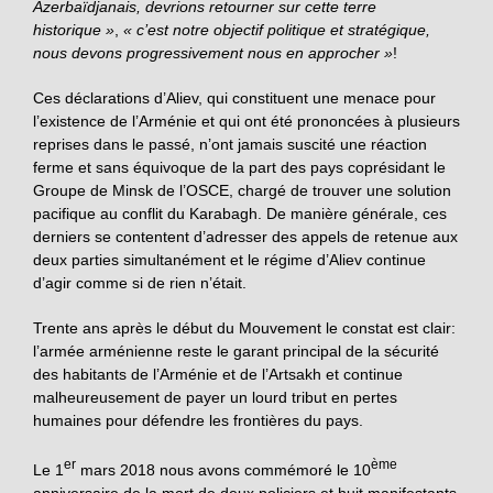
Azerbaïdjanais, devrions retourner sur cette terre
historique »
,
« c’est notre objectif politique et stratégique,
nous devons progressivement nous en approcher »
!
Ces déclarations d’Aliev, qui constituent une menace pour
l’existence de l’Arménie et qui ont été prononcées à plusieurs
reprises dans le passé, n’ont jamais suscité une réaction
ferme et sans équivoque de la part des pays coprésidant le
Groupe de Minsk de l’OSCE, chargé de trouver une solution
pacifique au conflit du Karabagh. De manière générale, ces
derniers se contentent d’adresser des appels de retenue aux
deux parties simultanément et le régime d’Aliev continue
d’agir comme si de rien n’était.
Trente ans après le début du Mouvement le constat est clair:
l’armée arménienne reste le garant principal de la sécurité
des habitants de l’Arménie et de l’Artsakh et continue
malheureusement de payer un lourd tribut en pertes
humaines pour défendre les frontières du pays.
er
ème
Le 1
mars 2018 nous avons commémoré le 10
anniversaire de la mort de deux policiers et huit manifestants