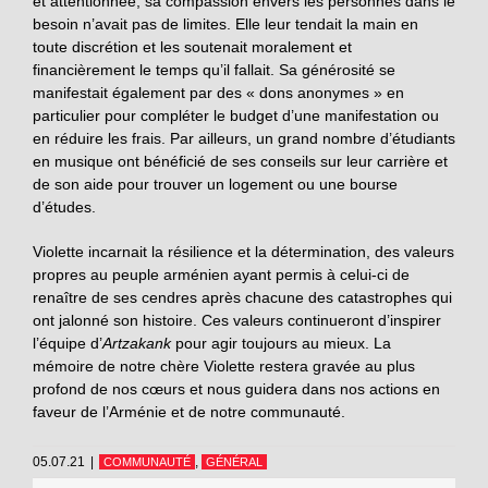
et attentionnée, sa compassion envers les personnes dans le
besoin n’avait pas de limites. Elle leur tendait la main en
toute discrétion et les soutenait moralement et
financièrement le temps qu’il fallait. Sa générosité se
manifestait également par des « dons anonymes » en
particulier pour compléter le budget d’une manifestation ou
en réduire les frais. Par ailleurs, un grand nombre d’étudiants
en musique ont bénéficié de ses conseils sur leur carrière et
de son aide pour trouver un logement ou une bourse
d’études.
Violette incarnait la résilience et la détermination, des valeurs
propres au peuple arménien ayant permis à celui-ci de
renaître de ses cendres après chacune des catastrophes qui
ont jalonné son histoire. Ces valeurs continueront d’inspirer
l’équipe d’
Artzakank
pour agir toujours au mieux. La
mémoire de notre chère Violette restera gravée au plus
profond de nos cœurs et nous guidera dans nos actions en
faveur de l’Arménie et de notre
communauté.
05.07.21
|
,
COMMUNAUTÉ
GÉNÉRAL