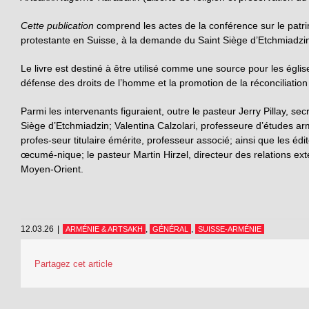
Cette publication
comprend les actes de la conférence sur le patri
protestante en Suisse, à la demande du Saint Siège d’Etchmiadzin
Le livre est destiné à être utilisé comme une source pour les églises
défense des droits de l’homme et la promotion de la réconciliation 
Parmi les intervenants figuraient, outre le pasteur Jerry Pillay
Siège d’Etchmiadzin; Valentina Calzolari, professeure
d’études ar
profes-seur titulaire émérite, professeur associé; ainsi que les 
œcumé-nique; le pasteur Martin Hirzel, directeur des relations ex
Moyen-Orient.
12.03.26
|
,
,
ARMÉNIE & ARTSAKH
GÉNÉRAL
SUISSE-ARMÉNIE
Partagez cet article