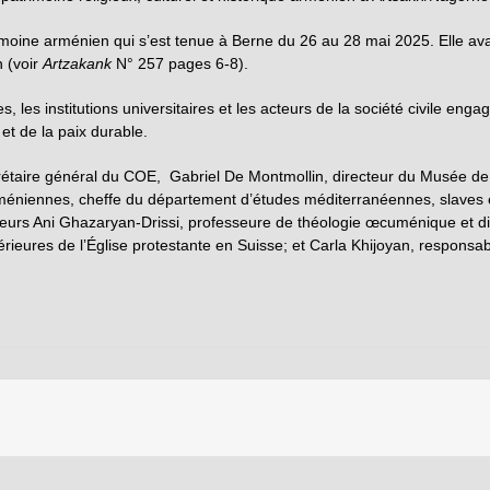
moine arménien qui s’est tenue à Berne du 26 au 28 mai 2025. Elle avai
 (voir
Artzakank
N° 257 pages 6-8).
, les institutions universitaires et les acteurs de la société civile engag
et de la paix durable.
, secrétaire général du COE, Gabriel De Montmollin, directeur du Musée
méniennes, cheffe du département d’études méditerranéennes, slaves et
éditeurs Ani Ghazaryan-Drissi, professeure de théologie œcuménique et
térieures de l’Église protestante en Suisse; et Carla Khijoyan, respon