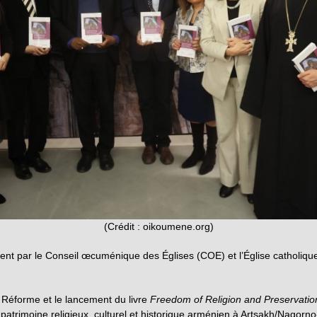
(Crédit : oikoumene.org)
nt par le Conseil œcuménique des Églises (COE) et l’Église catholiqu
 Réforme et le lancement du livre
Freedom of Religion and Preservation 
 patrimoine religieux, culturel et historique arménien à Artsakh/Nagorn