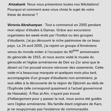
Artzakank
: Nous vous présentons toutes nos félicitations!
Pourquoi et comment avez-vous choisi le sujet de votre
thèse de doctorat ?
Victoria Abrahamyan
:
Tout a commencé en 2005 pendant
mon séjour d’études à Damas. Grâce aux
excursions
organisées les week-ends par l’Institut ou des groupes
d’étudiants, j’ai pu découvrir le riche patrimoine de ce beau
pays. Le 24 avril 2005, j’ai rejoint un groupe d’Arméniens
ème
venus du monde entier à l’occasion du 90
anniversaire
du génocide de 1915, et nous avons visité le musée du
génocide et l’église arménienne de Deir ez-Zor ainsi que le
désert où l’on pouvait encore retrouver des ossements. Cette
visite m’a beaucoup marquée et quelques mois plus tard,
accompagnée d’un groupe d’étudiants non-arméniens, je
suis allée à la découverte de la région de Djézireh au-delà de
l’Euphrate (elle correspond quasiment à l’actuel gouvernorat
de Hassaké). À Ras al-Aïn, n’ayant pas trouvé
d’hébergement pour y passer la nuit, nous avons été guidés
vers l’église arménienne. Ma famille étant originaire de Kars,
je ne soupçonnais pas l’existence de communautés