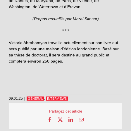
de Nantes, du Maryland, de Paris, de Vienne, de
Washington, de Watertown et d’Erevan.
(Propos recueillis par Maral Simsar)
* * *
Victoria Abrahamyan travaille actuellement sur son livre qui
sera publié par une maison d’édition londonienne. Basé sur
sa thèse de doctorat, il sera destiné au grand public et
comptera environ 250 pages.
09.01.25
|
,
GÉNÉRAL
INTERVIEWS
Partagez cet article
Facebook
X
LinkedIn
Email