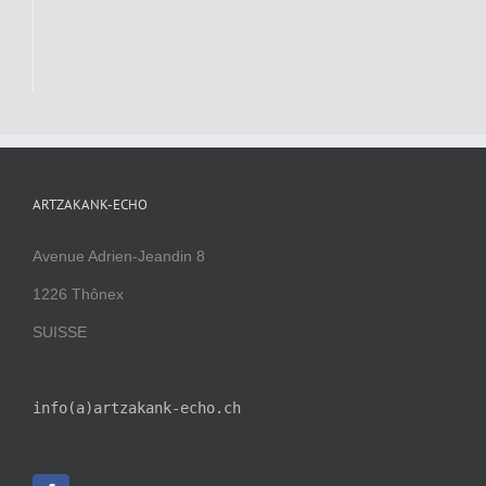
ARTZAKANK-ECHO
Avenue Adrien-Jeandin 8
1226 Thônex
SUISSE
info(a)artzakank-echo.ch