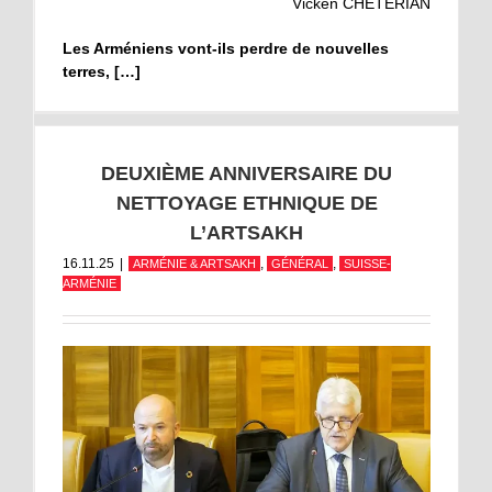
Vicken CHETERIAN
Les Arméniens vont-ils perdre de nouvelles
terres, […]
DEUXIÈME ANNIVERSAIRE DU
NETTOYAGE ETHNIQUE DE
L’ARTSAKH
16.11.25
|
,
,
ARMÉNIE & ARTSAKH
GÉNÉRAL
SUISSE-
ARMÉNIE