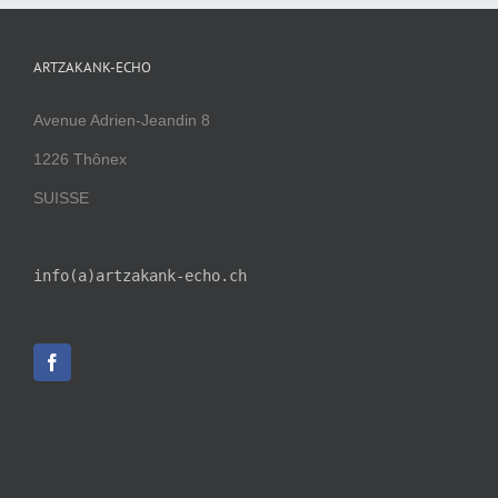
ARTZAKANK-ECHO
Avenue Adrien-Jeandin 8
1226 Thônex
SUISSE
info(a)artzakank-echo.ch