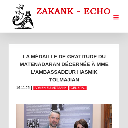
Passer
au
contenu
LA MÉDAILLE DE GRATITUDE DU
MATENADARAN DÉCERNÉE À MME
L’AMBASSADEUR HASMIK
TOLMAJIAN
16.11.25
|
,
ARMÉNIE & ARTSAKH
GÉNÉRAL