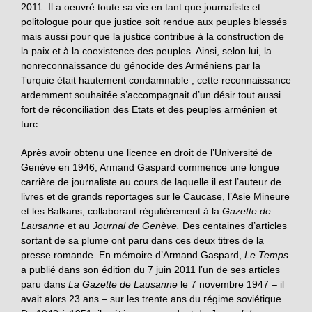
2011. Il a oeuvré toute sa vie en tant que journaliste et
politologue pour que justice soit rendue aux peuples blessés
mais aussi pour que la justice contribue à la construction de
la paix et à la coexistence des peuples. Ainsi, selon lui, la
non­reconnaissance du génocide des Arméniens par la
Turquie était hautement condamnable ; cette reconnaissance
ardemment souhaitée s’accom­pagnait d’un désir tout aussi
fort de réconciliation des Etats et des peuples arménien et
turc.
Après avoir obtenu une licence en droit de l’Université de
Genève en 1946, Armand Gaspard commence une longue
carrière de journaliste au cours de laquelle il est l’auteur de
livres et de grands reportages sur le Caucase, l’Asie Mineure
et les Balkans, collaborant régulièrement à la
Gazette de
Lausanne
et au
Journal de Genève.
Des centaines d’articles
sortant de sa plume ont paru dans ces deux titres de la
presse romande. En mémoire d’Armand Gaspard,
Le Temps
a publié dans son édition du 7 juin 2011 l’un de ses articles
paru dans
La Gazette de Lausanne
le 7 novembre 1947 – il
avait alors 23 ans – sur les trente ans du régime soviétique.