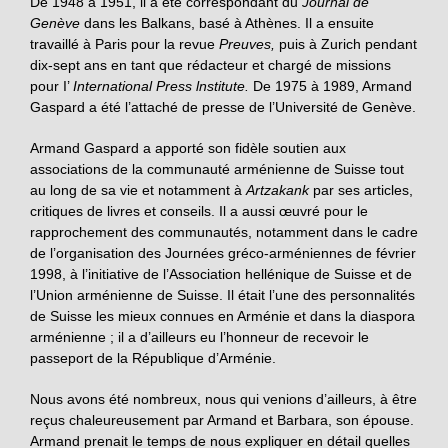
De 1948 à 1951, il a été correspondant du
Journal de
Genève
dans les Balkans, basé à Athènes. Il a ensuite
travaillé à Paris pour la revue
Preuves,
puis à Zurich pendant
dix-sept ans en tant que rédacteur et chargé de missions
pour I’
International Press lnstitute.
De 1975 à 1989, Armand
Gaspard a été l’attaché de presse de l’Université de Genève.
Armand Gaspard a apporté son fidèle soutien aux
associations de la communauté arménienne de Suisse tout
au long de sa vie et notamment à
Artzakank
par ses articles,
critiques de livres et conseils. Il a aussi œuvré pour le
rapprochement des communautés, notamment dans le cadre
de l’organisation des Journées gréco-arméniennes de février
1998, à l’initiative de l’Association hellénique de Suisse et de
l’Union arménienne de Suisse. Il était l’une des personnalités
de Suisse les mieux connues en Arménie et dans la diaspora
arménienne ; il a d’ailleurs eu l’honneur de recevoir le
passeport de la République d’Arménie.
Nous avons été nombreux, nous qui venions d’ailleurs, à être
reçus chaleureusement par Armand et Barbara, son épouse.
Armand prenait le temps de nous expliquer en détail quelles