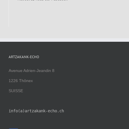
ARTZAKANK-ECHO
Avenue Adrien-Jeandin 8
1226 Thônex
SUISSE
info(a)artzakank-echo.ch