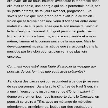
elle avait l’art de nous insuffler, avec toute la tendresse dont
elle était capable, une énergie qui nous permettait, nous, ses
six petits-enfants, de toujours avancer, progresser… Je
savais par elle que mon grand-père avait joué du violon –
violon qui se trouve chez moi, venu d’Adabazar entre deux
matelas! -. Je suis persuadée que le son même du violon et
le fait d’en jouer relèvent d’un goût personnel particulier…
Notre mère nous a transmis, à ma sœur pianiste et à moi-
même, l’amour et la connaissance de la musique. Mais le
développement musical, artistique que j’ai accompli dans la
musique par le violon pourrait bien venir de plus loin
encore…
Comment vous est-il venu l’idée d’associer la musique aux
portraits de ces femmes que vous avez présentés?
J’ai choisi des pièces qui correspondent à ce que je ressens
de ces personnes. Dans la suite
Chartres
de Paul Giger, il y
a une influence, une inspiration venue d’Orient.
Labyrinth
,
donné en premier lieu, nous transporte dans le Caucase; on
pourrait se croire à Tiflis, avec un mélange de mélodies
géorgiennes, arméniennes, jouées par des troubadours…