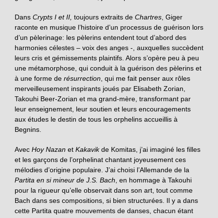
Dans
Crypts I et II,
toujours extraits de
Chartres
, Giger
raconte en musique l’histoire d’un processus de guérison lors
d’un pèlerinage: les pèlerins entendent tout d’abord des
harmonies célestes – voix des anges -, auxquelles succèdent
leurs cris et gémissements plaintifs. Alors s’opère peu à peu
une métamorphose, qui conduit à la guérison des pèlerins et
à une forme de
résurrection
, qui me fait penser aux rôles
merveilleusement inspirants joués par Elisabeth Zorian,
Takouhi Beer-Zorian et ma grand-mère, transformant par
leur enseignement, leur soutien et leurs encouragements
aux études le destin de tous les orphelins accueillis à
Begnins.
Avec
Hoy Nazan
et
Kakavik
de Komitas, j’ai imaginé les filles
et les garçons de l’orphelinat chantant joyeusement ces
mélodies d’origine populaire. J’ai choisi l’Allemande de la
Partita en si mineur de J.S. Bach
, en hommage à Takouhi
pour la rigueur qu’elle observait dans son art, tout comme
Bach dans ses compositions, si bien structurées. Il y a dans
cette Partita quatre mouvements de danses, chacun étant