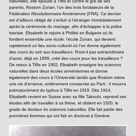
naturelles, elle épouse à Tiflis et contre le gré de ses
parents, Rostom Zorian, l’un des trois fondateurs de la
Fédération Révolutionnaire Arménienne (FRA). Ce dernier
est d’ailleurs obligé de s’enfuir à l’étranger immédiatement
après la cérémonie du mariage, afin d’échapper à la police
tsariste. Elisabeth le rejoint à Philibé en Bulgarie où ils
fondent ensemble une école: l’école Zorian, qui devient
rapidement un lieu socio-culturel où l’on donne également
des cours du soir aux travailleurs. N’est-il pas extraordinaire
d’avoir, déjà en 1899, créé des cours pour les travailleurs ?
De retour à Tiflis en 1902, Elisabeth enseigne les sciences
naturelles dans deux écoles arméniennes et donne
également des cours à l’Université tandis que Rostom mène
une vie d’errance, entièrement consacrée au Parti ; il mourra
prématurément du typhus à Tiflis en 1919. Dès 1914,
Elisabeth revient en Suisse avec sa fille Takouhi, reprend ses
études afin de travailler à sa thèse, et obtient en 1920, le
grade de docteur ès sciences naturelles. Elle fait partie des
premières femmes qui ont fait un doctorat à Genève.