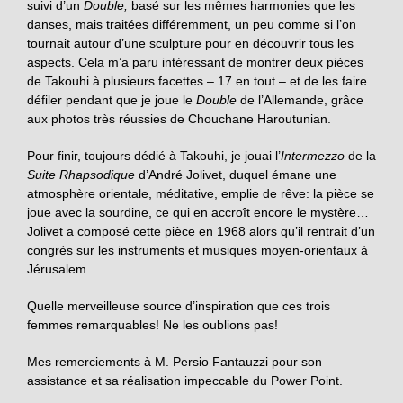
suivi d’un
Double,
basé sur les mêmes harmonies que les
danses, mais traitées différemment, un peu comme si l’on
tournait autour d’une sculpture pour en découvrir tous les
aspects. Cela m’a paru intéressant de montrer deux pièces
de Takouhi à plusieurs facettes – 17 en tout – et de les faire
défiler pendant que je joue le
Double
de l’Allemande, grâce
aux photos très réussies de Chouchane Haroutunian.
Pour finir, toujours dédié à Takouhi, je jouai l’
Intermezzo
de la
Suite Rhapsodique
d’André Jolivet, duquel émane une
atmosphère orientale, méditative, emplie de rêve: la pièce se
joue avec la sourdine, ce qui en accroît encore le mystère…
Jolivet a composé cette pièce en 1968 alors qu’il rentrait d’un
congrès sur les instruments et musiques moyen-orientaux à
Jérusalem.
Quelle merveilleuse source d’inspiration que ces trois
femmes remarquables! Ne les oublions pas!
Mes remerciements à M. Persio Fantauzzi pour son
assistance et sa réalisation impeccable du Power Point.