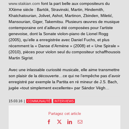
www.stakian.com
font la part belle aux compositeurs du
XXème siècle : Bartók, Stravinski, Martin, Hindemith,
Khatchatourian, Jolivet, Ashot, Martinon, Zbinden, Miletić,
Mansourian, Giger, Takemitsu. Plusieurs œuvres de musique
contemporaine ont d’ailleurs été composées pour l’artiste
genevoise, dont la Sonate violon-piano de Lionel Rogg
(2005), qu’elle a enregistrée avec Daniel Fuchs, et plus
récemment la « Danse d’Armène » (2008) et « Une Spirale »
(2010), pièces pour violon seul du compositeur schaffhousois
Martin Sigrist.
Avec une inlassable curiosité musicale, elle aime transmettre
son plaisir de la découverte…ce qui ne l’empêche pas d’avoir
enregistré par exemple la Partita en ré mineur de J.S. Bach,
jugée «tout simplement excellente» par Sándor Végh…
15.03.16
|
,
COMMUNAUTÉ
INTERVIEWS
Partagez cet article
Facebook
X
LinkedIn
Email