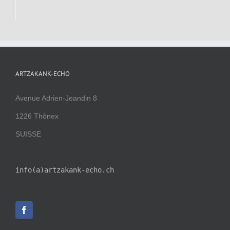
ARTZAKANK-ECHO
Avenue Adrien-Jeandin 8
1226 Thônex
SUISSE
info(a)artzakank-echo.ch