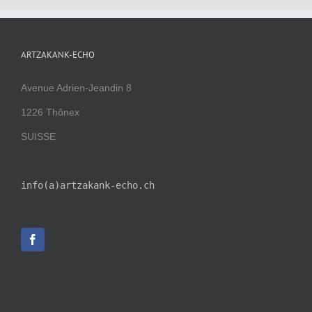
ARTZAKANK-ECHO
Avenue Adrien-Jeandin 8
1226 Thônex
SUISSE
info(a)artzakank-echo.ch