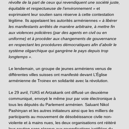
révolte de la part de ceux qui revendiquent une société juste,
équitable et respectueuse de l’environnement »
et
exprimaient leur soutien sans réserve à cette contestation
légitime. Ils appelaient les autorités arméniennes
« à libérer
les manifestants arrêtés de manière arbitraire, à mettre fin
aux violences policières (par des agents en civil ou en
uniforme) et à procéder aux changements de gouvernance
en respectant les procédures démocratiques afin d’abolir le
système oligarchique qui gangrène le pays depuis trop
longtemps »
.
Le lendemain, un groupe de jeunes arméniens venus de
différentes villes suisses ont manifesté devant L’Église
arménienne de Troinex en solidarité avec la révolution.
Le 29 avril, l’UAS et Artzakank ont diffusé un deuxième
communiqué, envoyé le même jour par voie électronique à
tous les députés du Parlement arménien. Saluant Nikol
Pashinyan et les autres initiateurs ainsi que les milliers de
participants au mouvement de désobéissance civile non-
violente et à mains nues, les deux organisations ont réitéré
leur soutien sans réserve aux revendications justifiées du