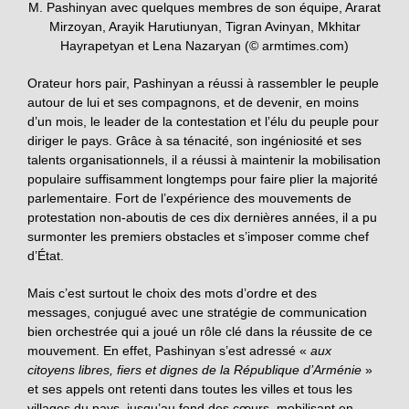
M. Pashinyan avec quelques membres de son équipe, Ararat
Mirzoyan, Arayik Harutiunyan, Tigran Avinyan, Mkhitar
Hayrapetyan et Lena Nazaryan (© armtimes.com)
Orateur hors pair, Pashinyan a réussi à rassembler le peuple
autour de lui et ses compagnons, et de devenir, en moins
d’un mois, le leader de la contestation et l’élu du peuple pour
diriger le pays. Grâce à sa ténacité, son ingéniosité et ses
talents organisationnels, il a réussi à maintenir la mobilisation
populaire suffisamment longtemps pour faire plier la majorité
parlementaire. Fort de l’expérience des mouvements de
protestation non-aboutis de ces dix dernières années, il a pu
surmonter les premiers obstacles et s’imposer comme chef
d’État.
Mais c’est surtout le choix des mots d’ordre et des
messages, conjugué avec une stratégie de communication
bien orchestrée qui a joué un rôle clé dans la réussite de ce
mouvement. En effet, Pashinyan s’est adressé «
aux
citoyens libres, fiers et dignes de la République d’Arménie
»
et ses appels ont retenti dans toutes les villes et tous les
villages du pays, jusqu’au fond des cœurs, mobilisant en