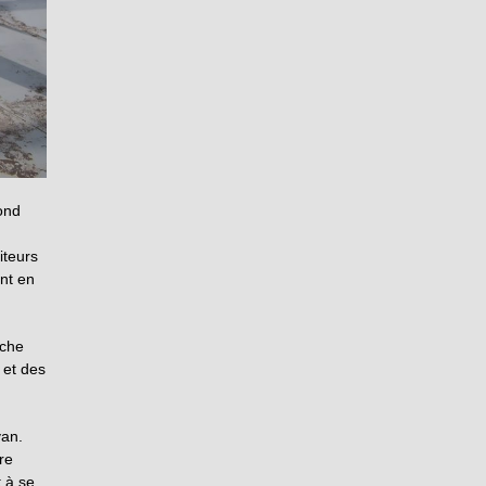
fond
iteurs
nt en
rche
 et des
van.
re
t à se