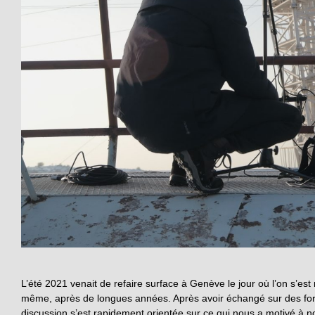
L’été 2021 venait de refaire surface à Genève le jour où l’on s’es
même, après de longues années. Après avoir échangé sur des form
discussion s’est rapidement orientée sur ce qui nous a motivé à no