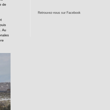
e de
Retrouvez-nous sur Facebook
t
puis
. Au
onales
ère