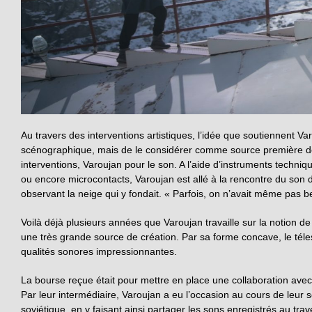
Au travers des interventions artistiques, l’idée que soutiennent Va
scénographique, mais de le considérer comme source première de
interventions, Varoujan pour le son. A l’aide d’instruments techniq
ou encore microcontacts, Varoujan est allé à la rencontre du son
observant la neige qui y fondait. « Parfois, on n’avait même pas be
Voilà déjà plusieurs années que Varoujan travaille sur la notion de
une très grande source de création. Par sa forme concave, le téle
qualités sonores impressionnantes.
La bourse reçue était pour mettre en place une collaboration ave
Par leur intermédiaire, Varoujan a eu l’occasion au cours de leur s
soviétique, en y faisant ainsi partager les sons enregistrés au tra