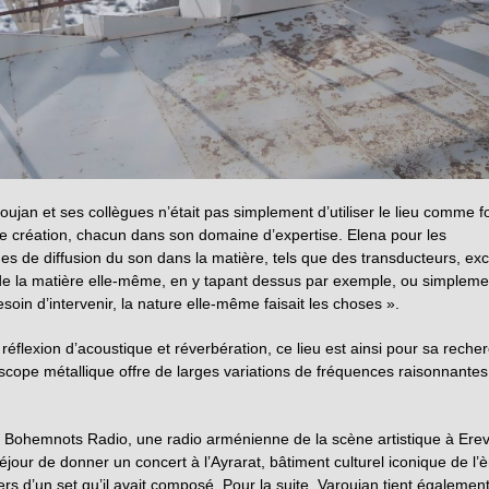
roujan et ses collègues n’était pas simplement d’utiliser le lieu comme 
 création, chacun dans son domaine d’expertise. Elena pour les
ues de diffusion du son dans la matière, tels que des transducteurs, exc
 de la matière elle-même, en y tapant dessus par exemple, ou simpleme
soin d’intervenir, la nature elle-même faisait les choses ».
 réflexion d’acoustique et réverbération, ce lieu est ainsi pour sa reche
scope métallique offre de larges variations de fréquences raisonnantes
c Bohemnots Radio, une radio arménienne de la scène artistique à Ere
éjour de donner un concert à l’Ayrarat, bâtiment culturel iconique de l’è
vers d’un set qu’il avait composé. Pour la suite, Varoujan tient égalemen