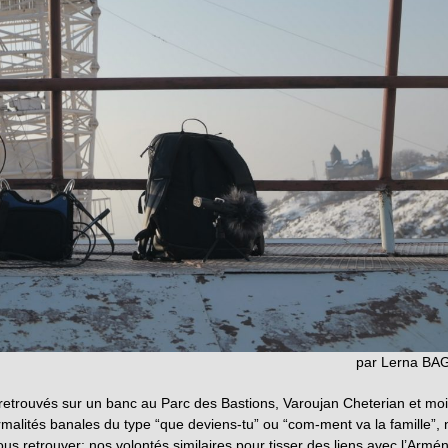
par Lerna BA
t retrouvés sur un banc au Parc des Bastions, Varoujan Cheterian et moi
alités banales du type “que deviens-tu” ou “com-ment va la famille”, 
us retrouver; nos volontés similaires pour tisser des liens avec l’Armén