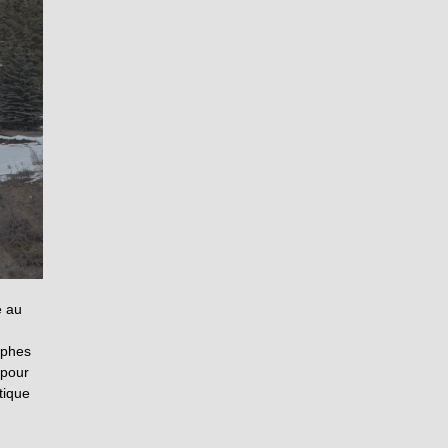
e au
aphes
 pour
tique