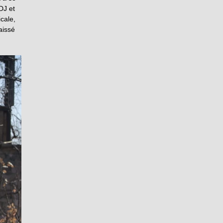
DJ et
cale,
aissé