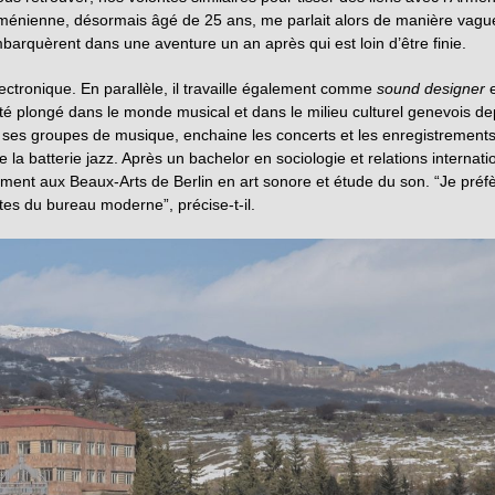
 arménienne, désormais âgé de 25 ans, me parlait alors de manière vagu
barquèrent dans une aventure un an après qui est loin d’être finie.
ectronique. En parallèle, il travaille également comme
sound designer
e
té plongé dans le monde musical et dans le milieu culturel genevois de
ec ses groupes de musique, enchaine les concerts et les enregistrements
e la batterie jazz. Après un bachelor en sociologie et relations internati
lement aux Beaux-Arts de Berlin en art sonore et étude du son. “Je préf
ntes du bureau moderne”, précise-t-il.