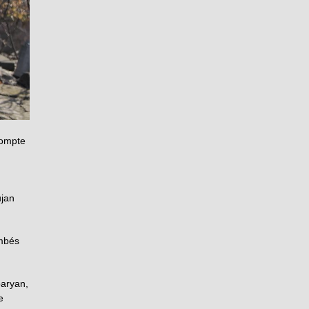
compte
ujan
ombés
paryan,
e