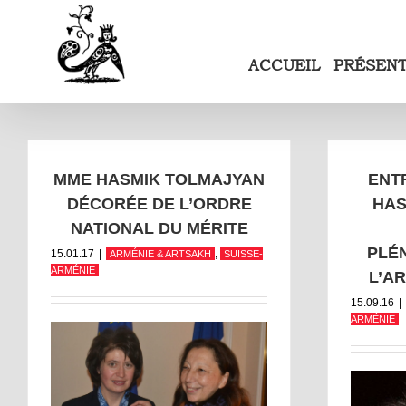
Passer
au
contenu
ACCUEIL
PRÉSEN
MME HASMIK TOLMAJYAN
ENT
DÉCORÉE DE L’ORDRE
HAS
NATIONAL DU MÉRITE
PLÉN
15.01.17
|
,
ARMÉNIE & ARTSAKH
SUISSE-
ARMÉNIE
L’A
15.09.16
|
ARMÉNIE