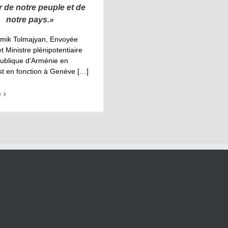
ir de notre peuple
et de
notre pays
.
»
ik Tolmajyan, Envoyée
t Ministre plénipotentiaire
ublique d’Arménie en
st en fonction à Genève […]
e