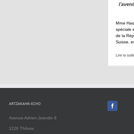
l’aven
Mme Hasm
spéciale e
de la Rép
Suisse, e
Lire la suit
ARTZAKANK-ECHO
Avenue Adrien-Jeandin 8
1226 Thônex