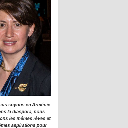
ous soyons en Arménie
ns la diaspora, nous
ons les m
ê
mes r
ê
ves et
ê
me
s
aspirations pour