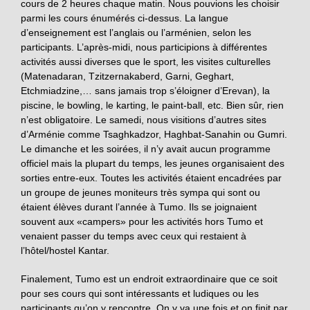
cours de 2 heures chaque matin. Nous pouvions les choisir
parmi les cours énumérés ci-dessus. La langue
d’enseignement est l’anglais ou l’arménien, selon les
participants. L’après-midi, nous participions à différentes
activités aussi diverses que le sport, les visites culturelles
(Matenadaran, Tzitzernakaberd, Garni, Geghart,
Etchmiadzine,… sans jamais trop s’éloigner d’Erevan), la
piscine, le bowling, le karting, le paint-ball, etc. Bien sûr, rien
n’est obligatoire. Le samedi, nous visitions d’autres sites
d’Arménie comme Tsaghkadzor, Haghbat-Sanahin ou Gumri.
Le dimanche et les soirées, il n’y avait aucun programme
officiel mais la plupart du temps, les jeunes organisaient des
sorties entre-eux. Toutes les activités étaient encadrées par
un groupe de jeunes moniteurs très sympa qui sont ou
étaient élèves durant l’année à Tumo. Ils se joignaient
souvent aux «campers» pour les activités hors Tumo et
venaient passer du temps avec ceux qui restaient à
l’hôtel/hostel Kantar.
Finalement, Tumo est un endroit extraordinaire que ce soit
pour ses cours qui sont intéressants et ludiques ou les
participants qu’on y rencontre. On y va une fois et on finit par