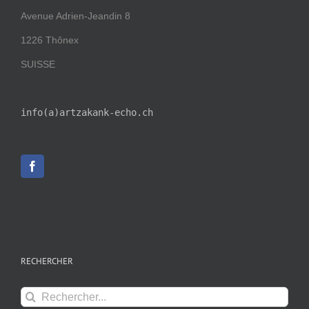
Avenue Adrien-Jeandin 8
1226 Thônex
SUISSE
info(a)artzakank-echo.ch
RECHERCHER
Rechercher: