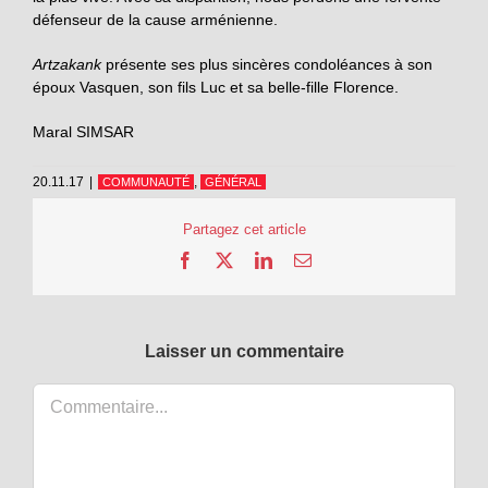
défenseur de la cause arménienne.
Artzakank
présente ses plus sincères condoléances à son
époux Vasquen, son fils Luc et sa belle-fille Florence.
Maral SIMSAR
20.11.17
|
,
COMMUNAUTÉ
GÉNÉRAL
Partagez cet article
Facebook
X
LinkedIn
Email
Laisser un commentaire
Commentaire