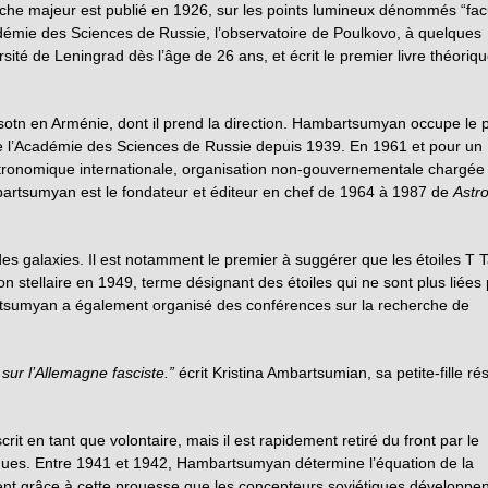
erche majeur est publié en 1926, sur les points lumineux dénommés “fac
adémie des Sciences de Russie, l’observatoire de Poulkovo, à quelques
rsité de Leningrad dès l’âge de 26 ans, et écrit le premier livre théoriq
tsotn en Arménie, dont il prend la direction. Hambartsumyan occupe le 
de l’Académie des Sciences de Russie depuis 1939. En 1961 et pour un
astronomique internationale, organisation non-gouvernementale chargée
artsumyan est le fondateur et éditeur en chef de 1964 à 1987 de
Astro
s galaxies. Il est notamment le premier à suggérer que les étoiles T T
tion stellaire en 1949, terme désignant des étoiles qui ne sont plus liées 
artsumyan a également organisé des conférences sur la recherche de
 sur l’Allemagne fasciste.”
écrit Kristina Ambartsumian, sa petite-fille ré
 en tant que volontaire, mais il est rapidement retiré du front par le
iques. Entre 1941 et 1942, Hambartsumyan détermine l’équation de la
nt grâce à cette prouesse que les concepteurs soviétiques développen