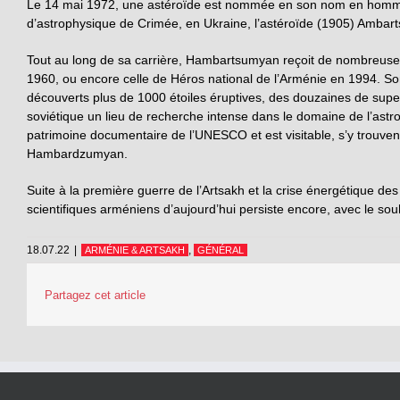
Le 14 mai 1972, une astéroïde est nommée en son nom en hommage
d’astrophysique de Crimée, en Ukraine, l’astéroïde (1905) Ambart
Tout au long de sa carrière, Hambartsumyan reçoit de nombreuses d
1960, ou encore celle de Héros national de l’Arménie en 1994. Son 
découverts plus de 1000 étoiles éruptives, des douzaines de super
soviétique un lieu de recherche intense dans le domaine de l’astro
patrimoine documentaire de l’UNESCO et est visitable, s’y trouve
Hambardzumyan.
Suite à la première guerre de l’Artsakh et la crise énergétique de
scientifiques arméniens d’aujourd’hui persiste encore, avec le so
18.07.22
|
,
ARMÉNIE & ARTSAKH
GÉNÉRAL
Partagez cet article