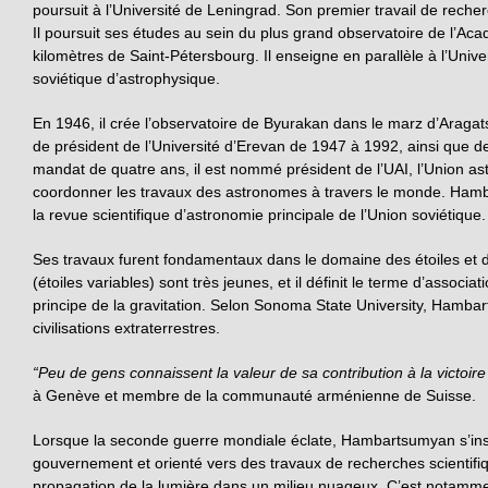
poursuit à l’Université de Leningrad. Son premier travail de rech
Il poursuit ses études au sein du plus grand observatoire de l’Ac
kilomètres de Saint-Pétersbourg. Il enseigne en parallèle à l’Unive
soviétique d’astrophysique.
En 1946, il crée l’observatoire de Byurakan dans le marz d’Araga
de président de l’Université d’Erevan de 1947 à 1992, ainsi que 
mandat de quatre ans, il est nommé président de l’UAI, l’Union 
coordonner les travaux des astronomes à travers le monde. Hamb
la revue scientifique d’astronomie principale de l’Union soviétique.
Ses travaux furent fondamentaux dans le domaine des étoiles et de
(étoiles variables) sont très jeunes, et il définit le terme d’associa
principe de la gravitation. Selon Sonoma State University, Hamb
civilisations extraterrestres.
“Peu de gens connaissent la valeur de sa contribution à la victoire
à Genève et membre de la communauté arménienne de Suisse.
Lorsque la seconde guerre mondiale éclate, Hambartsumyan s’inscrit
gouvernement et orienté vers des travaux de recherches scientif
propagation de la lumière dans un milieu nuageux. C’est notamme