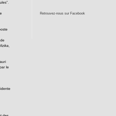
ules”.
ue
Retrouvez-nous sur Facebook
poste
 de
fizika
,
auri
par le
sidente
t des