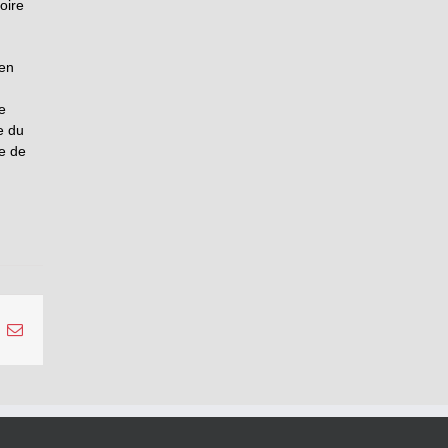
oire
en
e
e du
e de
inkedIn
Email