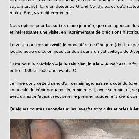
supermarché), faire un détour au Grand Candy, parce qu’on à tou
resto): Bref, vivre différemment.
Nous optons pour les sorties d’une journée, que des agences de vo
et intéressante une visite, en l’agrémentant de précisions historiq
La veille nous avions visité le monastère de Ghegard (dont j’ai par
locale, notre visite, on nous conduisit dans un petit village de Jrv
Juste pour la précision – je le sais bien, inutile – le
tonir
est un fou
entre -1000 et -600 ans avant J.C.
Je filme donc cette dame, d’un certain âge, assise à côté du
tonir
immaculé, le bénir par 4 points, rapidement, avec sa main, et, s
avec un autre
lavash
, récupérer le premier rapidement avant que 
Quelques courtes secondes et les
lavash
s sont cuits et prêts à ê
Lecteur
vidéo