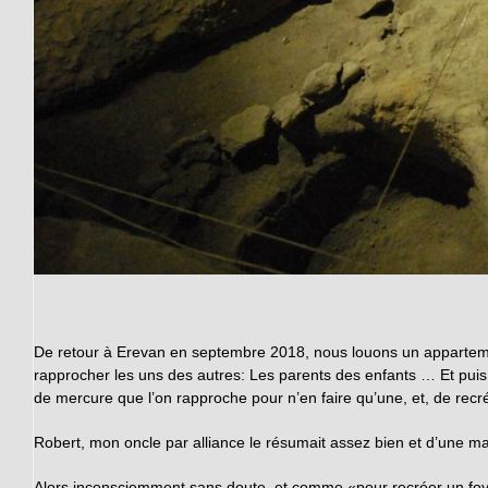
De retour à Erevan en septembre 2018, nous louons un appartemen
rapprocher les uns des autres: Les parents des enfants … Et puis, 
de mercure que l’on rapproche pour n’en faire qu’une, et, de recrée
Robert, mon oncle par alliance le résumait assez bien et d’une m
Alors inconsciemment sans doute, et comme «pour recréer un foye