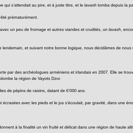
ui s’attendait au pire, et à juste titre, et le
lavash
tomba depuis la p
rrêté prématurément.
avec un peu de fromage et autres viandes et crudités, un
lavash
, enco
t le lendemain, et suivant notre bonne logique, nous décidâmes de nous
erte par des archéologues arméniens et irlandais en 2007. Elle se trou
rplombe la région de Vayots Dzor.
ies de pépins de raisins, datant de 6’000 ans.
t écrasées avec les pieds et le jus s’écoulait, par gravité, dans une én
nnent à la finalité un vin fruité et délicat dans une région de haute al