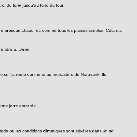
aroi du
tonir
jusqu’au fond du four.
re presque chaud et, comme tous les plaisirs simples: Cela n’a
 rendre à…Areni.
ve sur la route qui mène au monastère de Noravank. Ils
orme jarre enterrée.
titude où les conditions climatiques sont sévères dans un sol