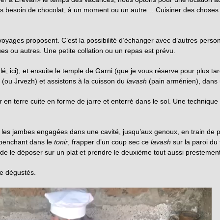
s besoin de chocolat, à un moment ou un autre… Cuisiner des choses s
yages proposent. C’est la possibilité d’échanger avec d’autres person
ues ou autres. Une petite collation ou un repas est prévu.
lé, ici), et ensuite le temple de Garni (que je vous réserve pour plus ta
ej (ou Jrvezh) et assistons à la cuisson du
lavash
(pain arménien), dans
r en terre cuite en forme de jarre et enterré dans le sol. Une techniqu
, les jambes engagées dans une cavité, jusqu’aux genoux, en train de 
e penchant dans le
tonir
, frapper d’un coup sec ce
lavash
sur la paroi d
de le déposer sur un plat et prendre le deuxième tout aussi prestement
tre dégustés.