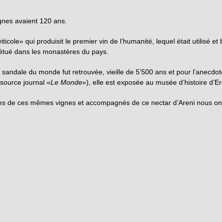
ignes avaient 120 ans.
iticole» qui produisit le premier vin de l’humanité, lequel était utilis
rpétué dans les monastères du pays.
e sandale du monde fut retrouvée, vieille de 5’500 ans et pour l’anecdot
 (source journal «
Le Monde
»), elle est exposée au musée d’histoire d’E
lles de ces mêmes vignes et accompagnés de ce nectar d’Areni nous ont