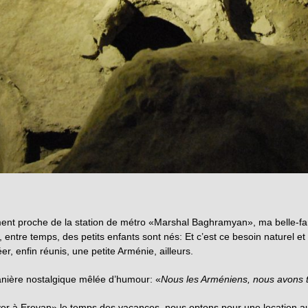
t proche de la station de métro «Marshal Baghramyan», ma belle-famill
entre temps, des petits enfants sont nés: Et c’est ce besoin naturel et
r, enfin réunis, une petite Arménie, ailleurs.
anière nostalgique mêlée d’humour: «
Nous les Arméniens, nous avons t
r à Erevan» le temps des vacances, nous optons pour une location au 