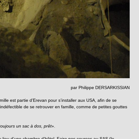
par Philippe DERSARKISSIAN
e est partie d’Erevan pour s’installer aux USA, afin de se
 indéfectible de se retrouver en famille, comme de petites gouttes
oujours un sac à dos, prêt
».
lieu d’une chambre d’hôtel. Faire nos courses au SAS (le