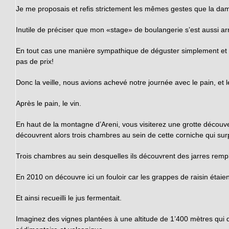
Je me proposais et refis strictement les mêmes gestes que la dame q
Inutile de préciser que mon «stage» de boulangerie s’est aussi a
En tout cas une manière sympathique de déguster simplement et 
pas de prix!
Donc la veille, nous avions achevé notre journée avec le pain, e
Après le pain, le vin.
En haut de la montagne d’Areni, vous visiterez une grotte découv
découvrent alors trois chambres au sein de cette corniche qui su
Trois chambres au sein desquelles ils découvrent des jarres rempl
En 2010 on découvre ici un fouloir car les grappes de raisin étaien
Et ainsi recueilli le jus fermentait.
Imaginez des vignes plantées à une altitude de 1’400 mètres qui do