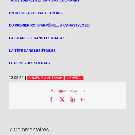
TROIS SOMMETS ET UN POINT CULMINANT
UN HÉROS À CHEVAL ET UN ARC
DU PREMIER ROI D’ARMÉNIE… À L’ANASTYLOSE!
LA CITADELLE DANS LES NUAGES
LA TÊTE DANS LES ÉTOILES
LE REPOS DES SOLDATS
13.05.24
|
,
ARMÉNIE & ARTSAKH
GÉNÉRAL
Partagez cet article
Facebook
X
LinkedIn
Email
7 Commentaires