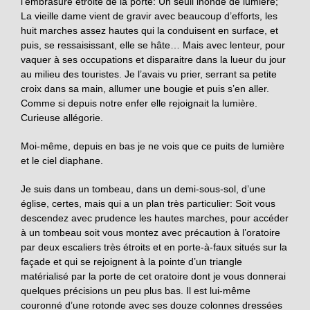
l’embrasure étroite de la porte: Un seuil inondé de lumière;
La vieille dame vient de gravir avec beaucoup d’efforts, les
huit marches assez hautes qui la conduisent en surface, et
puis, se ressaisissant, elle se hâte… Mais avec lenteur, pour
vaquer à ses occupations et disparaitre dans la lueur du jour
au milieu des touristes. Je l’avais vu prier, serrant sa petite
croix dans sa main, allumer une bougie et puis s’en aller.
Comme si depuis notre enfer elle rejoignait la lumière.
Curieuse allégorie.
Moi-même, depuis en bas je ne vois que ce puits de lumière
et le ciel diaphane.
Je suis dans un tombeau, dans un demi-sous-sol, d’une
église, certes, mais qui a un plan très particulier: Soit vous
descendez avec prudence les hautes marches, pour accéder
à un tombeau soit vous montez avec précaution à l’oratoire
par deux escaliers très étroits et en porte-à-faux situés sur la
façade et qui se rejoignent à la pointe d’un triangle
matérialisé par la porte de cet oratoire dont je vous donnerai
quelques précisions un peu plus bas. Il est lui-même
couronné d’une rotonde avec ses douze colonnes dressées