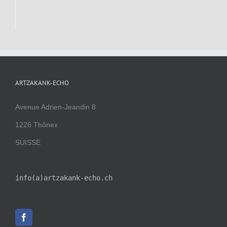
ARTZAKANK-ECHO
Avenue Adrien-Jeandin 8
1226 Thônex
SUISSE
info(a)artzakank-echo.ch