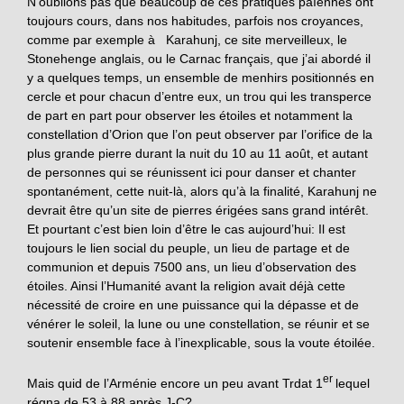
N’oublions pas que beaucoup de ces pratiques païennes ont
toujours cours, dans nos habitudes, parfois nos croyances,
comme par exemple à Karahunj, ce site merveilleux, le
Stonehenge anglais, ou le Carnac français, que j’ai abordé il
y a quelques temps, un ensemble de menhirs positionnés en
cercle et pour chacun d’entre eux, un trou qui les transperce
de part en part pour observer les étoiles et notamment la
constellation d’Orion que l’on peut observer par l’orifice de la
plus grande pierre durant la nuit du 10 au 11 août, et autant
de personnes qui se réunissent ici pour danser et chanter
spontanément, cette nuit-là, alors qu’à la finalité, Karahunj ne
devrait être qu’un site de pierres érigées sans grand intérêt.
Et pourtant c’est bien loin d’être le cas aujourd’hui: Il est
toujours le lien social du peuple, un lieu de partage et de
communion et depuis 7500 ans, un lieu d’observation des
étoiles. Ainsi l’Humanité avant la religion avait déjà cette
nécessité de croire en une puissance qui la dépasse et de
vénérer le soleil, la lune ou une constellation, se réunir et se
soutenir ensemble face à l’inexplicable, sous la voute étoilée.
er
Mais quid de l’Arménie encore un peu avant Trdat 1
lequel
régna de 53 à 88 après J-C?