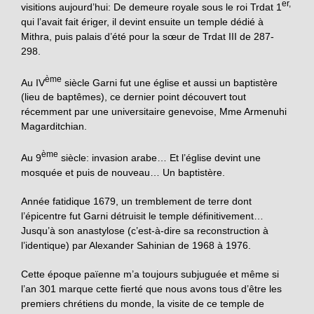
er,
visitions aujourd’hui: De demeure royale sous le roi Trdat 1
qui l’avait fait ériger, il devint ensuite un temple dédié à
Mithra, puis palais d’été pour la sœur de Trdat III de 287-
298.
ème
Au IV
siècle Garni fut une église et aussi un baptistère
(lieu de baptêmes), ce dernier point découvert tout
récemment par une universitaire genevoise, Mme Armenuhi
Magarditchian.
ème
Au 9
siècle: invasion arabe… Et l’église devint une
mosquée et puis de nouveau… Un baptistère.
Année fatidique 1679, un tremblement de terre dont
l’épicentre fut Garni détruisit le temple définitivement…
Jusqu’à son anastylose (c’est-à-dire sa reconstruction à
l’identique) par Alexander Sahinian de 1968 à 1976.
Cette époque païenne m’a toujours subjuguée et même si
l’an 301 marque cette fierté que nous avons tous d’être les
premiers chrétiens du monde, la visite de ce temple de