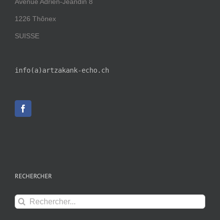
Avenue Adrien-Jeandin 8
1226 Thônex
SUISSE
info(a)artzakank-echo.ch
RECHERCHER
Rechercher: