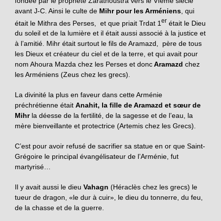
fondée par le prophète Zarathoustra vers le VIème siècle
avant J-C. Ainsi le culte de
Mihr pour les Arméniens
, qui
er
était le Mithra des Perses, et que priait Trdat 1
était le Dieu
du soleil et de la lumière et il était aussi associé à la justice et
à l’amitié. Mihr était surtout le fils de Aramazd, père de tous
les Dieux et créateur du ciel et de la terre, et qui avait pour
nom Ahoura Mazda chez les Perses et donc
Aramazd
chez
les Arméniens (Zeus chez les grecs).
La divinité la plus en faveur dans cette Arménie
préchrétienne était
Anahit, la fille de Aramazd et sœur de
Mihr
la déesse de la fertilité, de la sagesse et de l’eau, la
mère bienveillante et protectrice (Artemis chez les Grecs).
C’est pour avoir refusé de sacrifier sa statue en or que Saint-
Grégoire le principal évangélisateur de l’Arménie, fut
martyrisé…
Il y avait aussi le dieu
Vahagn
(Héraclès chez les grecs) le
tueur de dragon, «le dur à cuir», le dieu du tonnerre, du feu,
de la chasse et de la guerre.